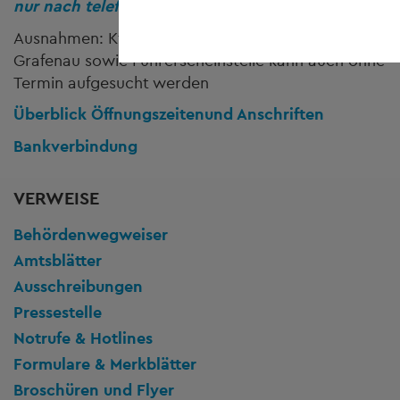
nur nach telefonischer Vereinbarung!
Ausnahmen: Kfz-Zulassungsstellen Freyung und
Grafenau sowie Führerscheinstelle kann auch ohne
Termin aufgesucht werden
Überblick Öffnungszeiten
und Anschriften
Bankverbindung
VERWEISE
Behördenwegweiser
Amtsblätter
Ausschreibungen
Pressestelle
Notrufe & Hotlines
Formulare & Merkblätter
Broschüren und Flyer