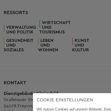
RESSORTS
WIRTSCHAFT
VERWALTUNG
UND
UND POLITIK
TOURISMUS
GESUNDHEIT
LEBEN
KUNST
UND
UND
UND
SOZIALES
WOHNEN
KULTUR
KONTAKT
Dienstgebäude Königsfeld
Grafenauer Straße 44
COOKIE EINSTELLUNGEN
94078 Freyung
Wir nutzen Cookies auf unserer Website. Eini