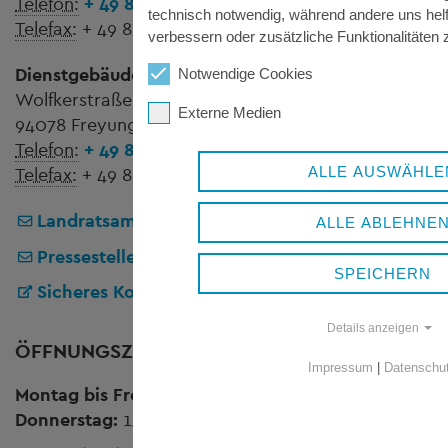
Telefon:
+ 49 8551 57-0
technisch notwendig, während andere uns helf
Telefax:
+ 49 8551 57-4507
verbessern oder zusätzliche Funktionalitäten z
Dienstgebäude Wolfstein
Notwendige Cookies
Wolfkerstraße 3
Externe Medien
94078 Freyung
Telefon:
+ 49 8551 57-0
ALLE AUSWÄHLE
Telefax:
+ 49 8551 57-4506
Landratsamt Freyung-Grafenau
ALLE ABLEHNE
Pressestelle
SPEICHERN
Sicheres Kontaktformular
Details anzeigen
ÖFFNUNGSZEITEN
Impressum
|
Datenschu
Montag bis Freitag:
8.00 bis 12.00 Uhr
Donnerstag:
13.00 bis 16.00 Uhr