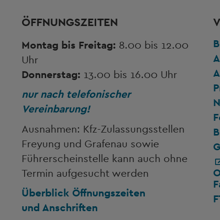
ÖFFNUNGSZEITEN
V
B
Montag bis Freitag:
8.00 bis 12.00
A
Uhr
A
Donnerstag:
13.00 bis 16.00 Uhr
P
nur nach telefonischer
N
Vereinbarung!
F
Ausnahmen: Kfz-Zulassungsstellen
B
Freyung und Grafenau sowie
G
Führerscheinstelle kann auch ohne
O
Termin aufgesucht werden
F
Überblick Öffnungszeiten
F
und Anschriften