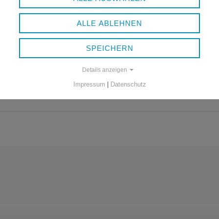
ALLE ABLEHNEN
PFLANZENSCHUTZ
SPEICHERN
Details anzeigen
Impressum
|
Datenschutz