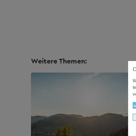
Weitere Themen:
W
t
v