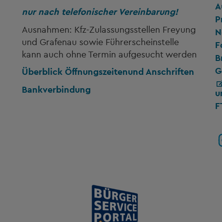
A
nur nach telefonischer Vereinbarung!
P
Ausnahmen: Kfz-Zulassungsstellen Freyung
N
und Grafenau sowie Führerscheinstelle
F
kann auch ohne Termin aufgesucht werden
B
G
Überblick Öffnungszeiten
und Anschriften
Bankverbindung
u
F