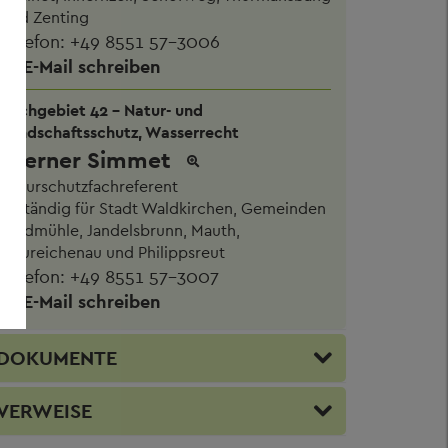
und Zenting
Telefon:
+49 8551 57-3006
E-Mail schreiben
Sachgebiet 42 - Natur- und
Landschaftsschutz, Wasserrecht
Werner Simmet
Naturschutzfachreferent
zuständig für Stadt Waldkirchen, Gemeinden
Haidmühle, Jandelsbrunn, Mauth,
Neureichenau und Philippsreut
Telefon:
+49 8551 57-3007
E-Mail schreiben
DOKUMENTE
VERWEISE