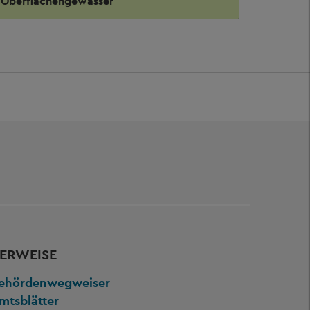
Oberflächengewässer
ERWEISE
ehördenwegweiser
mtsblätter