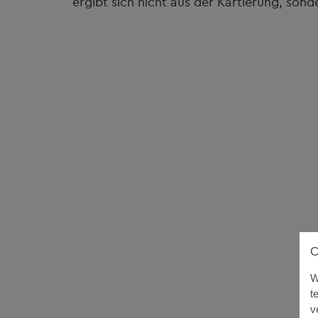
ergibt sich nicht aus der Kartierung, sond
W
t
v