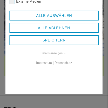
Externe Medien
ALLE AUSWÄHLEN
ALLE ABLEHNEN
SPEICHERN
Details anzeigen
BESCHNEIUNGSANLAGEN
Impressum
|
Datenschutz
Erzeugung von künstlichem Schnee