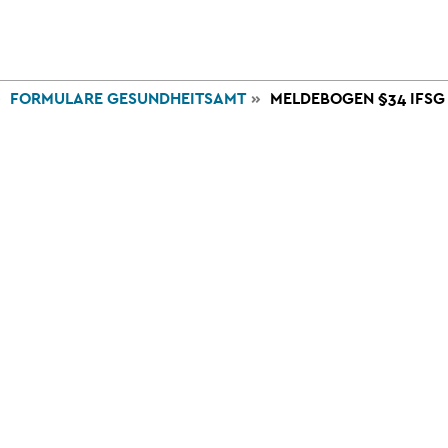
VERWALTUNG
WIRTSCHAFT
GESUNDHE
UND POLITIK
UND TOURISMUS
UND SOZI
FORMULARE GESUNDHEITSAMT
MELDEBOGEN §34 IFSG