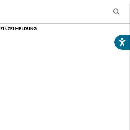
IT
LEBEN
KUNST
ALES
UND WOHNEN
UND KULTUR
 EINZELMELDUNG