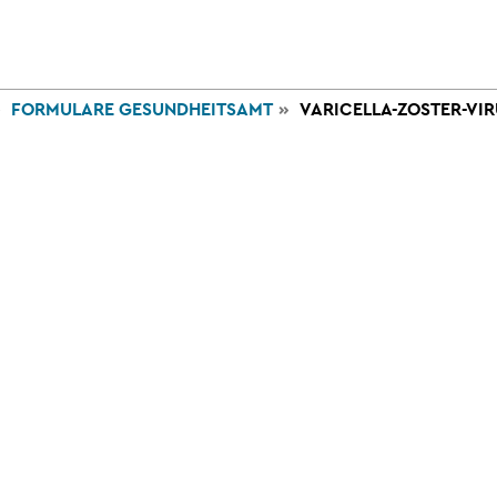
VERWALTUNG
WIRTSCHAFT
GESUNDHE
UND POLITIK
UND TOURISMUS
UND SOZI
FORMULARE GESUNDHEITSAMT
VARICELLA-ZOSTER-VI