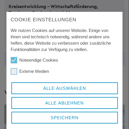
Kreisentwicklung - Wirtschaftsförderung,
Tourismus, Regionalentwicklung
Johannes Gastinger
COOKIE EINSTELLUNGEN
Stabstellenleitung
Wir nutzen Cookies auf unserer Website. Einige von
Telefon:
+ 49 8551 57-1041
ihnen sind technisch notwendig, während andere uns
E-Mail schreiben
helfen, diese Website zu verbessern oder zusätzliche
Funktionalitäten zur Verfügung zu stellen.
VERWEISE
Notwendige Cookies
Externe Medien
ALLE AUSWÄHLEN
Weitere Themen
ALLE ABLEHNEN
SPEICHERN