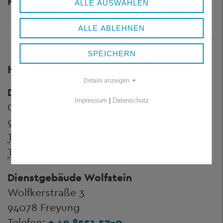
KULTUR
ALLE AUSWÄHLEN
ALLE ABLEHNEN
SPEICHERN
KONTAKT
Details anzeigen
Dienstgebäude Königsfeld
Impressum
|
Datenschutz
Grafenauer Straße 44
94078 Freyung
Telefon:
+ 49 8551 57-0
Telefax:
+ 49 8551 57-4507
Dienstgebäude Wolfstein
Wolfkerstraße 3
94078 Freyung
Telefon:
+ 49 8551 57-0