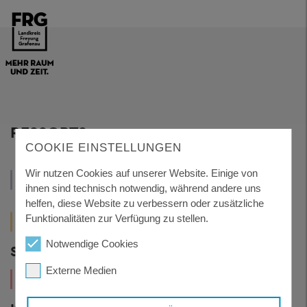
RESSORTS
COOKIE EINSTELLUNGEN
WIRTSCHAFT
Wir nutzen Cookies auf unserer Website. Einige von
VERWALTUNG
UND
ihnen sind technisch notwendig, während andere uns
UND POLITIK
TOURISMUS
helfen, diese Website zu verbessern oder zusätzliche
GESUNDHEIT
LEBEN
Funktionalitäten zur Verfügung zu stellen.
UND
UND
Notwendige Cookies
SOZIALES
WOHNEN
Externe Medien
KUNST
UND