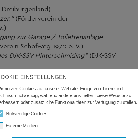
 Dreiburgenland)
nzen“
(Förderverein der
.)
bgang zur Garage / Toilettenanlage
verein Schöfweg 1970 e. V.)
 des DJK-SSV Hinterschmiding“
(DJK-SSV
schmiding“
(Vereineforum
COOKIE EINSTELLUNGEN
ir nutzen Cookies auf unserer Website. Einige von ihnen sind
s Töpferhauses im Keltendorf Gabreta“
echnisch notwendig, während andere uns helfen, diese Website zu
erbessern oder zusätzliche Funktionalitäten zur Verfügung zu stellen.
nterstützung und Optimierung der
Notwendige Cookies
d für Kinder und Jugendliche“
Externe Medien