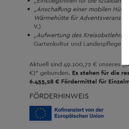
„Einstiegshilfen für die Ilztalbahn“
„Anschaffung einer mobilen Hütt
Wärmehütte für Adventsveranstal
V.)
„Aufwertung des Kreisobstlehrga
Gartenkultur und Landespflege F
Aktuell sind 49.100,72 € unseres 
€)“ gebunden.
Es stehen für die r
6.455,28 € Fördermittel für Einze
FÖRDERHINWEIS