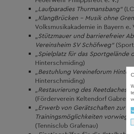
„Laufparadies Thurmansbang“
(LC
„KlangBrücken – Musik ohne Gre
Volksmusikakademie in Bayern e. V
„
Stützmauer und barrierefreier A
Vereinsheim SV Schöfweg“
(Sport
„Spielplatz für das Sportgelände
Hinterschmiding)
„Bestuhlung Vereineforum Hinter
Hinterschmiding)
W
„Restaurierung des Reetdaches de
t
(Förderverein Keltendorf Gabreta)
v
„Erwerb von Gerätschaften zur U
Trainingsmöglichkeiten vorwiegen
(Tennisclub Grafenau)