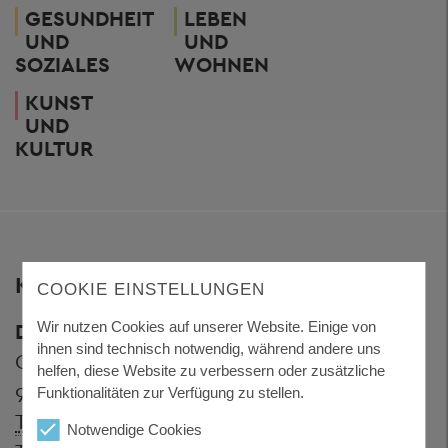
GESUNDHEIT
LEBEN
UND
UND
SOZIALES
WOHNEN
KUNST
UND
KULTUR
KONTAKT
COOKIE EINSTELLUNGEN
Wir nutzen Cookies auf unserer Website. Einige von
Dienstgebäude Königsfeld
ihnen sind technisch notwendig, während andere uns
Grafenauer Straße 44
helfen, diese Website zu verbessern oder zusätzliche
94078 Freyung
Funktionalitäten zur Verfügung zu stellen.
Telefon:
+ 49 8551 57-0
Notwendige Cookies