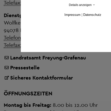
Telefax:
+ 49 8551 57-4507
Details anzeigen
Dienstgebäude Wolfstein
Impressum
|
Datenschutz
Wolfkerstraße 3
94078 Freyung
Telefon:
+ 49 8551 57-0
Telefax:
+ 49 8551 57-4506
Landratsamt Freyung-Grafenau
Pressestelle
Sicheres Kontaktformular
ÖFFNUNGSZEITEN
Montag bis Freitag:
8.00 bis 12.00 Uhr