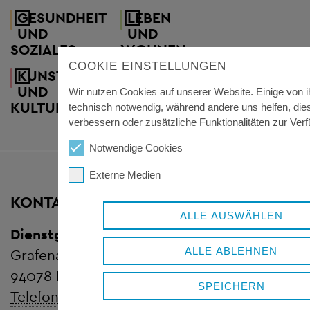
GESUNDHEIT
LEBEN
UND
UND
SOZIALES
WOHNEN
COOKIE EINSTELLUNGEN
KUNST
UND
Wir nutzen Cookies auf unserer Website. Einige von i
KULTUR
technisch notwendig, während andere uns helfen, die
verbessern oder zusätzliche Funktionalitäten zur Verf
Notwendige Cookies
Externe Medien
KONTAKT
ALLE AUSWÄHLEN
Dienstgebäude Königsfeld
ALLE ABLEHNEN
Grafenauer Straße 44
94078 Freyung
SPEICHERN
Telefon:
+ 49 8551 57-0