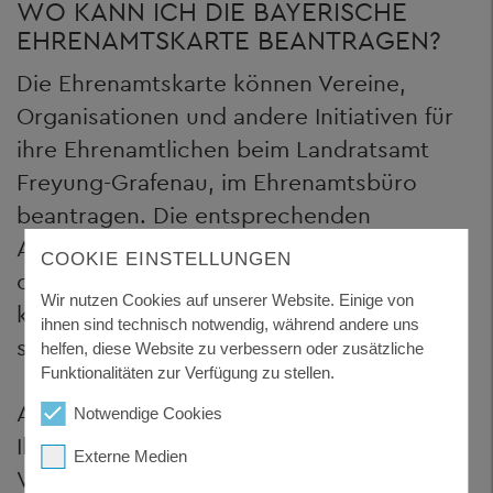
WO KANN ICH DIE BAYERISCHE
EHRENAMTSKARTE BEANTRAGEN?
Die Ehrenamtskarte können Vereine,
Organisationen und andere Initiativen für
ihre Ehrenamtlichen beim Landratsamt
Freyung-Grafenau, im Ehrenamtsbüro
beantragen. Die entsprechenden
Antragsformulare sind in der Randbox
COOKIE EINSTELLUNGEN
oder auch auf Anfrage verfügbar. Sie
Wir nutzen Cookies auf unserer Website. Einige von
können als ehrenamtlich Tätige/r auch
ihnen sind technisch notwendig, während andere uns
selbst einen Antrag stellen.
helfen, diese Website zu verbessern oder zusätzliche
Funktionalitäten zur Verfügung zu stellen.
Auf dem Antragsformular müssen Sie sich
Notwendige Cookies
Ihre ehrenamtlichen Stunden von Ihrem
Externe Medien
Verein/Organisation bestätigen lassen.