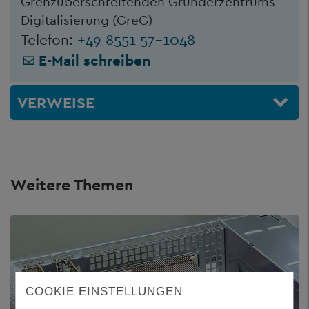
Grenzüberschreitenden Gründerzentrums
Digitalisierung (GreG)
Telefon:
+49 8551 57-1048
E-Mail schreiben
VERWEISE
Weitere Themen
COOKIE EINSTELLUNGEN