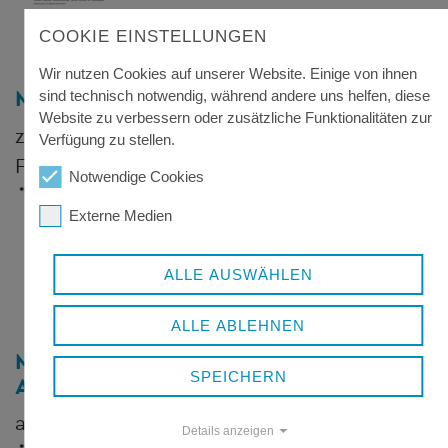
COOKIE EINSTELLUNGEN
Wir nutzen Cookies auf unserer Website. Einige von ihnen
MERKBLATT
sind technisch notwendig, während andere uns helfen, diese
Website zu verbessern oder zusätzliche Funktionalitäten zur
zur Erteilung einer vorzeitigen
Verfügung zu stellen.
Fahrerlaubnis
576 KB
Notwendige Cookies
Externe Medien
ALLE AUSWÄHLEN
ALLE ABLEHNEN
MERKBLATT FÜR INHABER
SPEICHERN
AUSLÄNDISCHER FAHRERLAUBNISSE
aus EU- und EWR-Staaten
102 KB
Details anzeigen