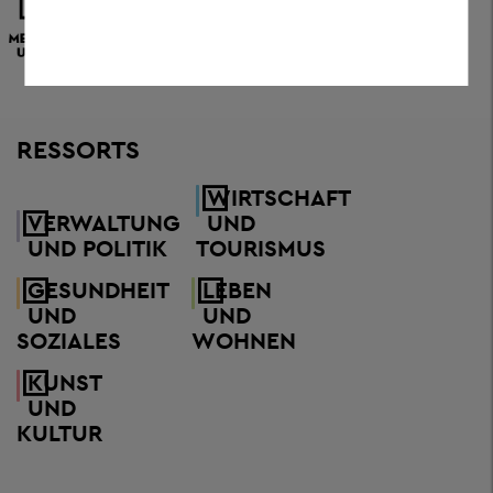
RESSORTS
WIRTSCHAFT
VERWALTUNG
UND
UND POLITIK
TOURISMUS
GESUNDHEIT
LEBEN
UND
UND
SOZIALES
WOHNEN
KUNST
UND
KULTUR