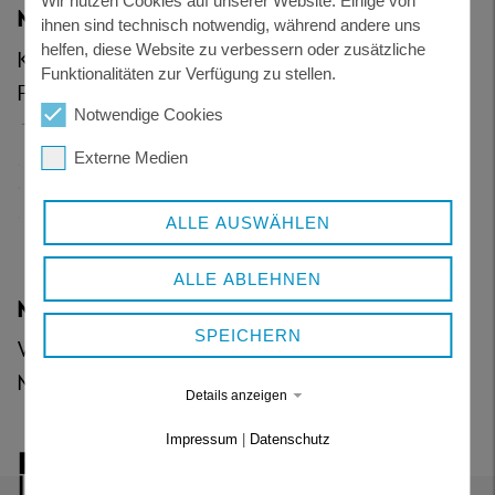
Wir nutzen Cookies auf unserer Website. Einige von
MERKBLATT - PFERDE
ihnen sind technisch notwendig, während andere uns
helfen, diese Website zu verbessern oder zusätzliche
Kennzeichnung und Registrierung von
Funktionalitäten zur Verfügung zu stellen.
Pferden
296 KB
Notwendige Cookies
Externe Medien
ALLE AUSWÄHLEN
ALLE ABLEHNEN
MERKBLATT - RINDER
SPEICHERN
Wasserversorgung in der
Milchviehhaltung
221 KB
Details anzeigen
Impressum
|
Datenschutz