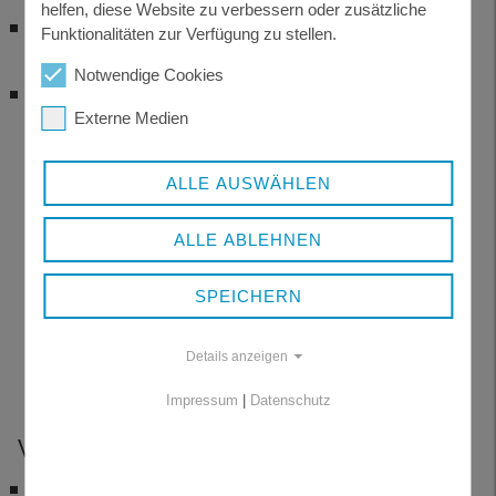
helfen, diese Website zu verbessern oder zusätzliche
Führungszeugnis der Belegart O (bei der
Funktionalitäten zur Verfügung zu stellen.
Gemeinde zu beantragen)
Notwendige Cookies
Ab dem sechzigsten Lebensjahr ist
Externe Medien
zusätzlich medizinische Untersuchung
bei einer amtlich anerkannten
ALLE AUSWÄHLEN
Begutachtungsstelle oder ein betriebs-
bzw. arbeitsmedizinisches Gutachten,
ALLE ABLEHNEN
das Aussagen über Belastbarkeit,
Orientierungs- Konzentrations- und
SPEICHERN
Aufmerksamkeitsleistung sowie
Reaktionsfähigkeit beinhaltet (Anlage 5
Details anzeigen
Nr. 2 FeV).
Impressum
|
Datenschutz
WELCHE KOSTEN ENTSTEHEN
38,80 EUR Ersterteilung