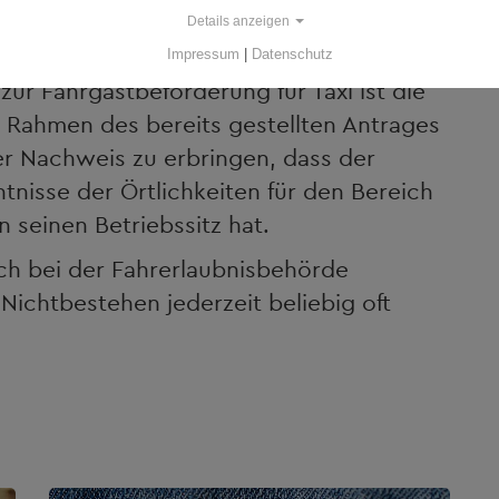
Details anzeigen
Impressum
|
Datenschutz
zur Fahrgastbeförderung für Taxi ist die
Rahmen des bereits gestellten Antrages
 der Nachweis zu erbringen, dass der
tnisse der Örtlichkeiten für den Bereich
 seinen Betriebssitz hat.
ich bei der Fahrerlaubnisbehörde
ichtbestehen jederzeit beliebig oft