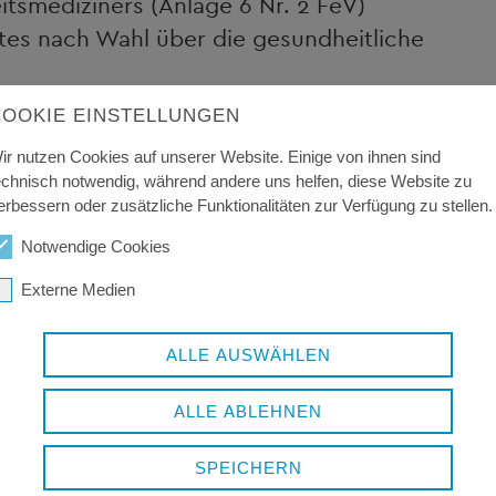
tsmediziners (Anlage 6 Nr. 2 FeV)
ztes nach Wahl über die gesundheitliche
(bei der Gemeinde zu beantragen)
COOKIE EINSTELLUNGEN
t zusätzlich medizinische Untersuchung
ir nutzen Cookies auf unserer Website. Einige von ihnen sind
utachtungsstelle oder ein betriebs- bzw.
echnisch notwendig, während andere uns helfen, diese Website zu
das Aussagen über Belastbarkeit,
erbessern oder zusätzliche Funktionalitäten zur Verfügung zu stellen.
nd Aufmerksamkeitsleistung sowie
Notwendige Cookies
age 5 Nr. 2 FeV).
Externe Medien
ALLE AUSWÄHLEN
ALLE ABLEHNEN
SPEICHERN