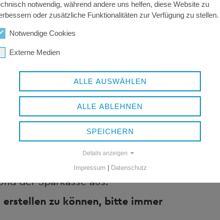
RATES:
echnisch notwendig, während andere uns helfen, diese Website zu
erbessern oder zusätzliche Funktionalitäten zur Verfügung zu stellen.
Notwendige Cookies
Externe Medien
ALLE AUSWÄHLEN
ALLE ABLEHNEN
62 - BIC: BYLADEM1FRG bei der Sparkasse
SPEICHERN
Details anzeigen
 Landkreis Freyung-Grafenau
Impressum
|
Datenschutz
und der Sparkasse aus.
erstellen zu können, bitte immer