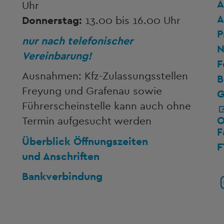
A
Uhr
A
Donnerstag:
13.00 bis 16.00 Uhr
P
nur nach telefonischer
N
Vereinbarung!
F
Ausnahmen: Kfz-Zulassungsstellen
B
Freyung und Grafenau sowie
G
Führerscheinstelle kann auch ohne
O
Termin aufgesucht werden
F
Überblick Öffnungszeiten
F
und Anschriften
Bankverbindung