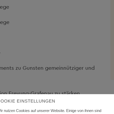
lege
lege
e
ents zu Gunsten gemeinnütziger und
ion Freyung-Grafenau zu stärken.
COOKIE EINSTELLUNGEN
d wir stark!
ir nutzen Cookies auf unserer Website. Einige von ihnen sind