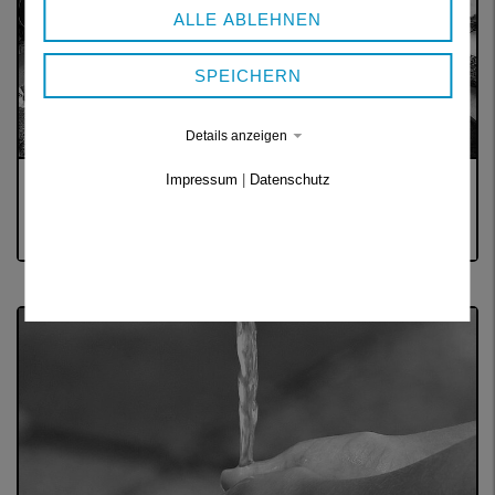
ALLE ABLEHNEN
SPEICHERN
Details anzeigen
Impressum
|
Datenschutz
SOZIALPÄDAGOGISCHER DIENST
Beratung und Prävention