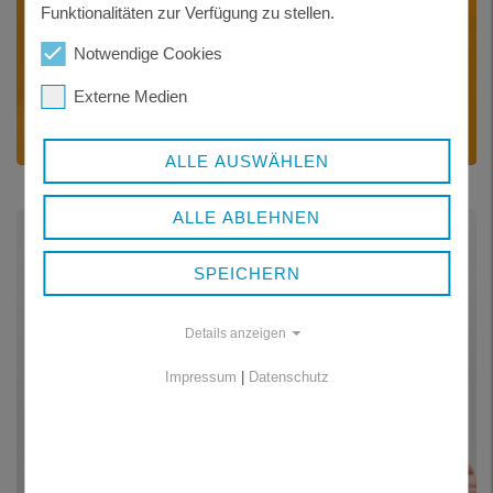
Funktionalitäten zur Verfügung zu stellen.
SUCHTPRÄVENTION
Notwendige Cookies
Wissensvermittlung, Stärkung der
Sozialkompetenz – Einzelberatung,
Externe Medien
Klassen- und Gruppenangebote
ALLE AUSWÄHLEN
ALLE ABLEHNEN
SPEICHERN
Details anzeigen
Impressum
|
Datenschutz