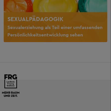
SEXUALPÄDAGOGIK
Sexualerziehung als Teil einer umfassenden
Persönlichkeitsentwicklung sehen