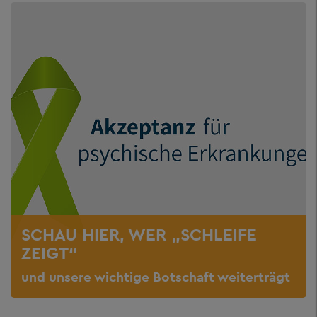
SCHAU HIER, WER „SCHLEIFE
ZEIGT“
und unsere wichtige Botschaft weiterträgt