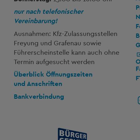
P
nur nach telefonischer
N
Vereinbarung!
F
Ausnahmen: Kfz-Zulassungsstellen
B
Freyung und Grafenau sowie
G
Führerscheinstelle kann auch ohne
O
Termin aufgesucht werden
F
Überblick Öffnungszeiten
F
und Anschriften
Bankverbindung