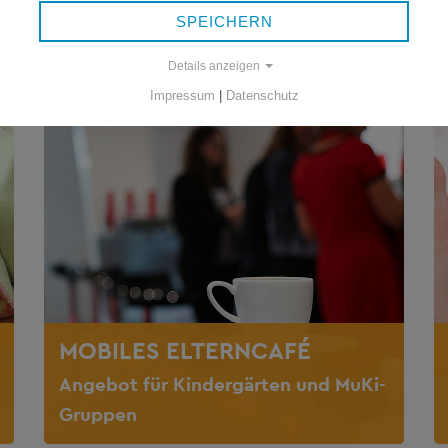
SPEICHERN
Details anzeigen
Impressum
|
Datenschutz
MOBILES ELTERNCAFÉ
Angebot für Kindergärten und MuKi-
Gruppen