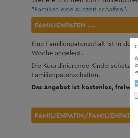
"Familien eine Auszeit schaffen"
.
FAMILIENPATEN ....
Eine Familienpatenschaft ist in der
Woche angelegt.
W
Die Koordinierende Kinderschutzstel
t
v
Familienpatenschaften.
Das Angebot ist kostenlos, freiwill
FAMILIENPATIN/FAMILIENPATE 