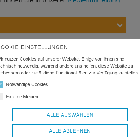
 Regel auf 6 Monate für ca. 2 Stunden pro
COOKIE EINSTELLUNGEN
ir nutzen Cookies auf unserer Website. Einige von ihnen sind
le (KoKi) vermittelt und begleitet die
echnisch notwendig, während andere uns helfen, diese Website zu
erbessern oder zusätzliche Funktionalitäten zur Verfügung zu stellen.
Notwendige Cookies
ig und vertraulich.
Externe Medien
ALLE AUSWÄHLEN
WERDEN ...
ALLE ABLEHNEN