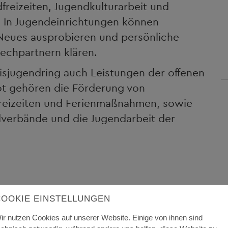
freizeiten, Jugendkulturarbeit und
 In Jugendeinrichtungen können
, Neues ausprobieren und persönliche
echpartnern klären.
isjugendring auch Leistungen der offenen
ot gehören die Förderung von
dfreizeiten und Ferienmaßnahmen, sowie
dverbände und die Jugendarbeit der
COOKIE EINSTELLUNGEN
ir nutzen Cookies auf unserer Website. Einige von ihnen sind