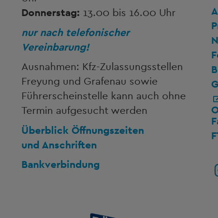
A
Donnerstag:
13.00 bis 16.00 Uhr
P
nur nach telefonischer
N
Vereinbarung!
F
Ausnahmen: Kfz-Zulassungsstellen
B
Freyung und Grafenau sowie
G
Führerscheinstelle kann auch ohne
O
Termin aufgesucht werden
F
Überblick Öffnungszeiten
F
und Anschriften
Bankverbindung