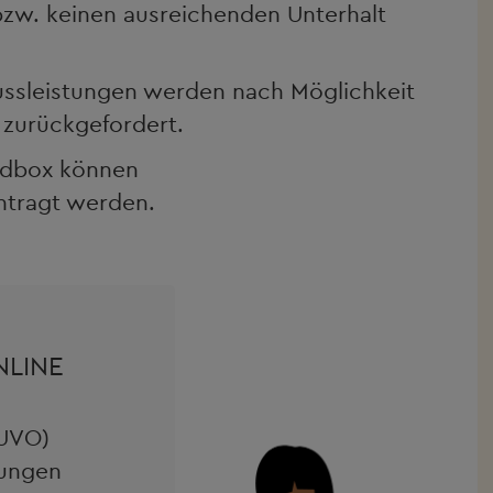
bzw. keinen ausreichenden Unterhalt
ussleistungen werden nach Möglichkeit
l zurückgefordert.
andbox können
ntragt werden.
LINE
(UVO)
tungen