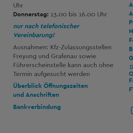
A
Uhr
A
Donnerstag:
13.00 bis 16.00 Uhr
P
nur nach telefonischer
N
Vereinbarung!
F
Ausnahmen: Kfz-Zulassungsstellen
B
Freyung und Grafenau sowie
G
Führerscheinstelle kann auch ohne
O
Termin aufgesucht werden
F
Überblick Öffnungszeiten
F
und Anschriften
Bankverbindung