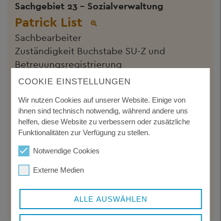
Sachgebiet 23 - Sozialverwaltung
Patrick List
Sachbearbeiter
Zuständigkeit Buchstabe SU-Z und
Betreuungsregistrierung
Telefon:
+49 8551 57-1911
COOKIE EINSTELLUNGEN
E-Mail schreiben
Wir nutzen Cookies auf unserer Website. Einige von
ihnen sind technisch notwendig, während andere uns
Sachgebiet 23 - Sozialverwaltung
helfen, diese Website zu verbessern oder zusätzliche
Niklas Schuster
Funktionalitäten zur Verfügung zu stellen.
Sachbearbeiter
Notwendige Cookies
BETREUUNGSSTELLE Zuständigkeit
Externe Medien
Buchstabe L-P
Telefon:
+49 8551 57-1914
ALLE AUSWÄHLEN
E-Mail schreiben