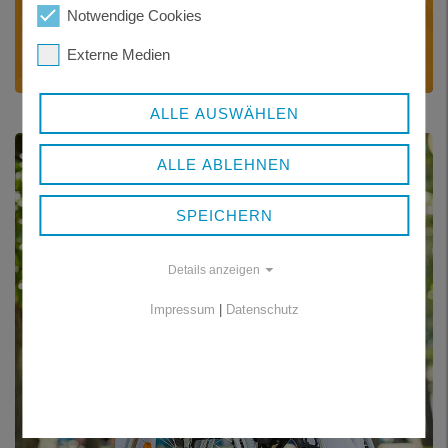
Notwendige Cookies
Anlaufstelle für ehrenamtliche
Externe Medien
Seniorenbeauftragte
ALLE AUSWÄHLEN
ALLE ABLEHNEN
SPEICHERN
Details anzeigen
Impressum
|
Datenschutz