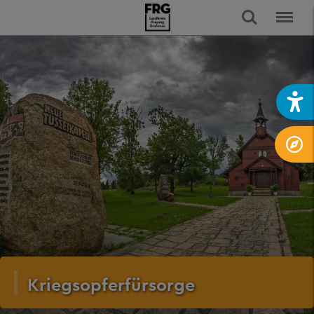
Kriegsopferfürsorge