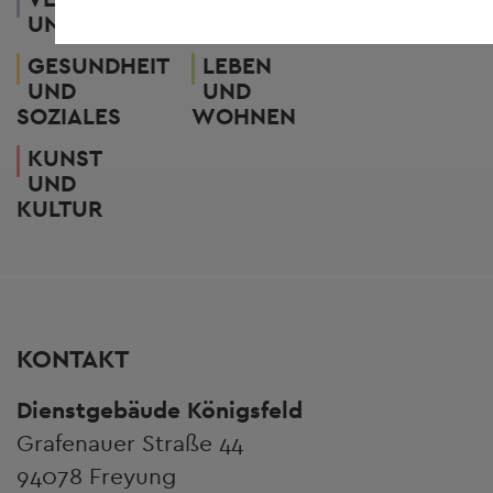
UND POLITIK
TOURISMUS
GESUNDHEIT
LEBEN
UND
UND
SOZIALES
WOHNEN
KUNST
UND
KULTUR
KONTAKT
Dienstgebäude Königsfeld
Grafenauer Straße 44
94078 Freyung