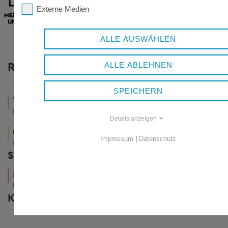
Externe Medien
ALLE AUSWÄHLEN
RESSORTS
ALLE ABLEHNEN
WIRTSCHAFT
SPEICHERN
VERWALTUNG
UND
UND POLITIK
TOURISMUS
Details anzeigen
GESUNDHEIT
LEBEN
Impressum
|
Datenschutz
UND
UND
SOZIALES
WOHNEN
KUNST
UND
KULTUR