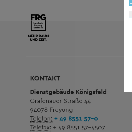
KONTAKT
Dienstgebäude Königsfeld
Grafenauer Straße 44
94078 Freyung
Telefon:
+ 49 8551 57-0
Telefax:
+ 49 8551 57-4507