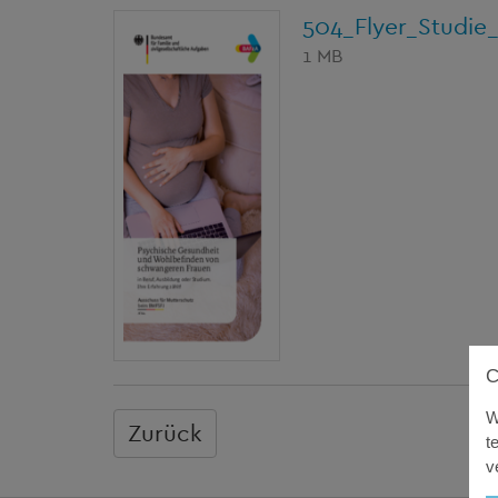
504_Flyer_Studie
1 MB
W
Zurück
t
v