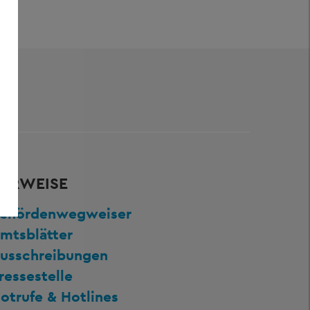
ERWEISE
ehördenwegweiser
mtsblätter
usschreibungen
ressestelle
otrufe & Hotlines