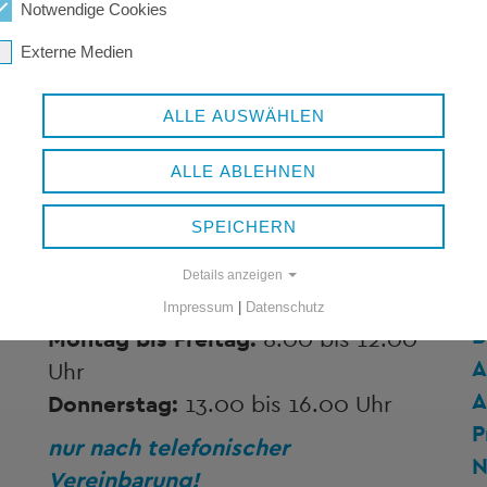
Notwendige Cookies
Externe Medien
ALLE AUSWÄHLEN
ALLE ABLEHNEN
SPEICHERN
Details anzeigen
ÖFFNUNGSZEITEN
V
Impressum
|
Datenschutz
B
Montag bis Freitag:
8.00 bis 12.00
A
Uhr
A
Donnerstag:
13.00 bis 16.00 Uhr
P
nur nach telefonischer
N
Vereinbarung!