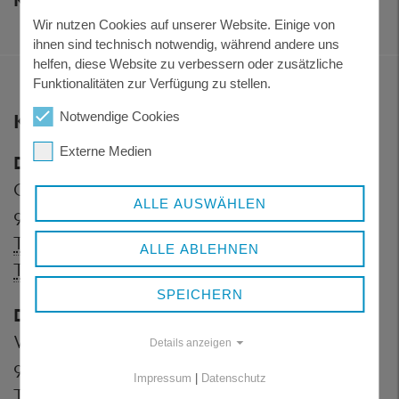
Wir nutzen Cookies auf unserer Website. Einige von
ihnen sind technisch notwendig, während andere uns
helfen, diese Website zu verbessern oder zusätzliche
Funktionalitäten zur Verfügung zu stellen.
KONTAKT
Notwendige Cookies
Externe Medien
Dienstgebäude Königsfeld
Grafenauer Straße 44
ALLE AUSWÄHLEN
94078 Freyung
Telefon:
+ 49 8551 57-0
ALLE ABLEHNEN
Telefax:
+ 49 8551 57-4507
SPEICHERN
Dienstgebäude Wolfstein
Wolfkerstraße 3
Details anzeigen
94078 Freyung
Impressum
|
Datenschutz
Telefon:
+ 49 8551 57-0