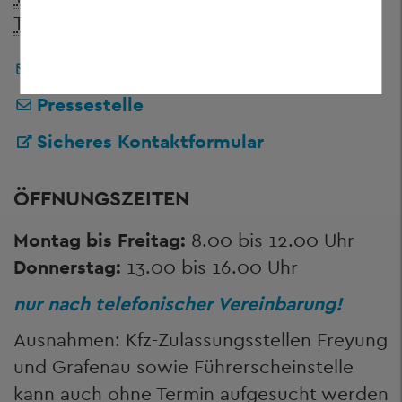
Telefax:
+ 49 8551 57-4506
Landratsamt Freyung-Grafenau
Pressestelle
Sicheres Kontaktformular
ÖFFNUNGSZEITEN
Montag bis Freitag:
8.00 bis 12.00 Uhr
Donnerstag:
13.00 bis 16.00 Uhr
nur nach telefonischer Vereinbarung!
Ausnahmen: Kfz-Zulassungsstellen Freyung
und Grafenau sowie Führerscheinstelle
kann auch ohne Termin aufgesucht werden