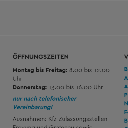
ÖFFNUNGSZEITEN
V
B
Montag bis Freitag:
8.00 bis 12.00
A
Uhr
A
Donnerstag:
13.00 bis 16.00 Uhr
P
nur nach telefonischer
N
Vereinbarung!
F
Ausnahmen: Kfz-Zulassungsstellen
B
Freyung und Grafenau sowie