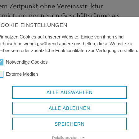
sem Zeitpunkt ohne Vereinsstruktur
Anmietung der neuen Geschäftsräume als
ussten, haben wir den Pfarrcaritasverband
COOKIE EINSTELLUNGEN
n Laden in seinen Verband aufnehmen
ir nutzen Cookies auf unserer Website. Einige von ihnen sind
dnis des Pfarrcaritasverbandes erhalten
echnisch notwendig, während andere uns helfen, diese Website zu
erbessern oder zusätzliche Funktionalitäten zur Verfügung zu stellen.
s Hauses ein Pachtvertrag auf 3 Jahre
legungen eines erneuerten Konzepts
Notwendige Cookies
anken hinaus, Nachhaltigkeit und
Externe Medien
e Schwerpunkte herausstellen. Unser
en zeigen, dass wir nicht nur für den
ALLE AUSWÄHLEN
zu bieten haben, sondern auf für
ohnenswerte Adresse sind. Am 7.
ALLE ABLEHNEN
d 15 ehrenamtlich arbeitende Helferinnen
SPEICHERN
ltigen können, also dann den Laden in
unmehr bald einem Jahr Laufzeit sind wir
Details anzeigen