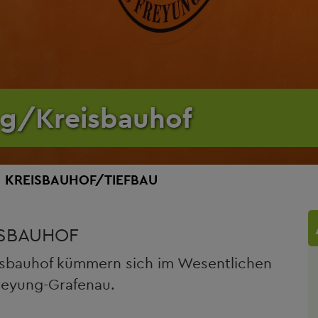
ng/Kreisbauhof
KREISBAUHOF/TIEFBAU
ISBAUHOF
isbauhof kümmern sich im Wesentlichen
reyung-Grafenau.