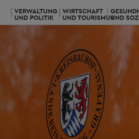
VERWALTUNG
WIRTSCHAFT
GESUNDH
UND POLITIK
UND TOURISMUS
UND SOZ