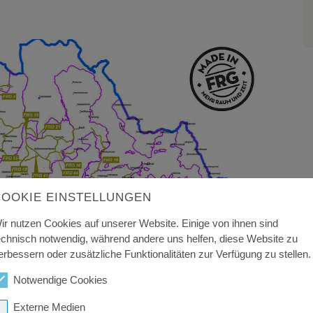
COOKIE EINSTELLUNGEN
ir nutzen Cookies auf unserer Website. Einige von ihnen sind
echnisch notwendig, während andere uns helfen, diese Website zu
erbessern oder zusätzliche Funktionalitäten zur Verfügung zu stellen.
im Landkreis - Karte
Notwendige Cookies
t im Winter der Räum- und Streudienst
Externe Medien
zentrale Aufgabe des Kreisbauhofes ist