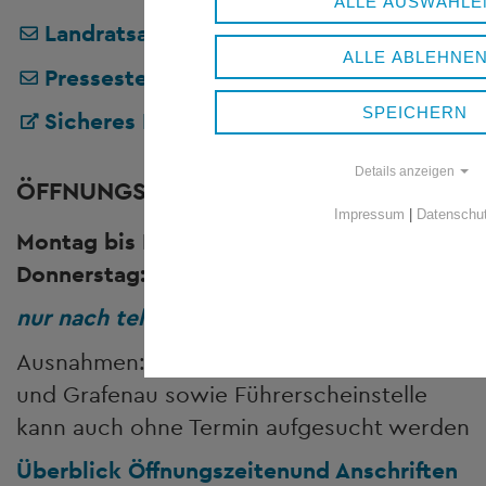
ALLE AUSWÄHLE
Landratsamt Freyung-Grafenau
ALLE ABLEHNE
Pressestelle
SPEICHERN
Sicheres Kontaktformular
Details anzeigen
ÖFFNUNGSZEITEN
Impressum
|
Datenschu
Montag bis Freitag:
8.00 bis 12.00 Uhr
Donnerstag:
13.00 bis 16.00 Uhr
nur nach telefonischer Vereinbarung!
Ausnahmen: Kfz-Zulassungsstellen Freyung
und Grafenau sowie Führerscheinstelle
kann auch ohne Termin aufgesucht werden
Überblick Öffnungszeiten
und Anschriften