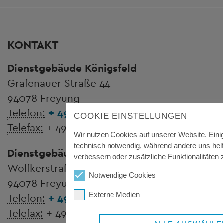
KONTAKT
Dienstgebäude Königsfeld
Grafenauer Straße 44
94078 Freyung
Telefon:
+ 49 8551 57-0
COOKIE EINSTELLUNGEN
Telefax:
+ 49 8551 57-4507
Wir nutzen Cookies auf unserer Website. Eini
technisch notwendig, während andere uns helf
Dienstgebäude Wolfstein
verbessern oder zusätzliche Funktionalitäten z
Wolfkerstraße 3
Notwendige Cookies
94078 Freyung
Externe Medien
Telefon:
+ 49 8551 57-0
Telefax:
+ 49 8551 57-4506