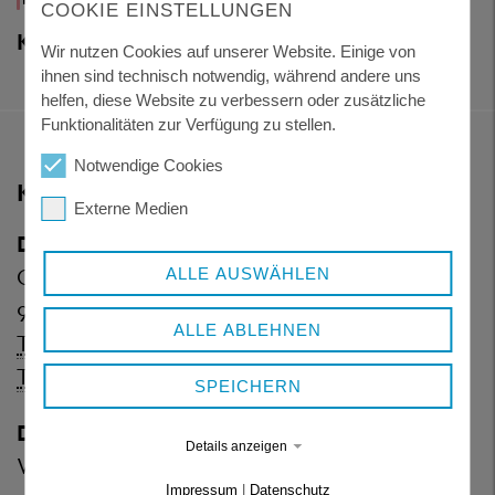
COOKIE EINSTELLUNGEN
UND
KULTUR
Wir nutzen Cookies auf unserer Website. Einige von
ihnen sind technisch notwendig, während andere uns
helfen, diese Website zu verbessern oder zusätzliche
Funktionalitäten zur Verfügung zu stellen.
Notwendige Cookies
KONTAKT
Externe Medien
Dienstgebäude Königsfeld
Grafenauer Straße 44
ALLE AUSWÄHLEN
94078 Freyung
ALLE ABLEHNEN
Telefon:
+ 49 8551 57-0
Telefax:
+ 49 8551 57-4507
SPEICHERN
Dienstgebäude Wolfstein
Details anzeigen
Wolfkerstraße 3
Impressum
|
Datenschutz