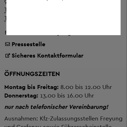
94078 Freyung
Telefon:
+ 49 8551 57-0
Telefax:
+ 49 8551 57-4506
Landratsamt Freyung-Grafenau
Pressestelle
Sicheres Kontaktformular
ÖFFNUNGSZEITEN
Montag bis Freitag:
8.00 bis 12.00 Uhr
Donnerstag:
13.00 bis 16.00 Uhr
nur nach telefonischer Vereinbarung!
Ausnahmen: Kfz-Zulassungsstellen Freyung
und Grafenau sowie Führerscheinstelle