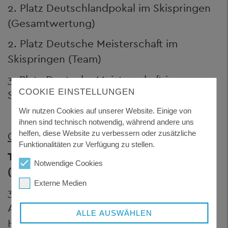
2. Platz Deutschlandpokal im Skispringen
(Gesamtwertung)
2. Platz Deutsche Meisterschaft im
Skispringen (Team)
3. Platz Deutsche Meisterschaft im
COOKIE EINSTELLUNGEN
Skispringen (Einzel)
Wir nutzen Cookies auf unserer Website. Einige von
ihnen sind technisch notwendig, während andere uns
helfen, diese Website zu verbessern oder zusätzliche
Gemeinde Hinterschmiding
Funktionalitäten zur Verfügung zu stellen.
Timo Brandl
Notwendige Cookies
(GPD-Racingteam)
Externe Medien
3. Platz Weltmeisterschaft für MTB-
Amateure im Mountainbike (21 km, 700
ALLE AUSWÄHLEN
Hm), Klasse Youth Men