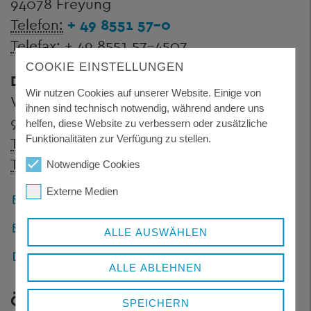
94078 Freyung
Telefon:
+ 49 8551 57-0
Telefax:
+ 49 8551 57-4507
COOKIE EINSTELLUNGEN
Dienstgebäude Wolfstein
Wir nutzen Cookies auf unserer Website. Einige von
Wolfkerstraße 3
ihnen sind technisch notwendig, während andere uns
94078 Freyung
helfen, diese Website zu verbessern oder zusätzliche
Funktionalitäten zur Verfügung zu stellen.
Telefon:
+ 49 8551 57-0
Telefax:
+ 49 8551 57-4506
Notwendige Cookies
Externe Medien
Landratsamt Freyung-Grafenau
Pressestelle
ALLE AUSWÄHLEN
Sicheres Kontaktformular
ALLE ABLEHNEN
ÖFFNUNGSZEITEN
SPEICHERN