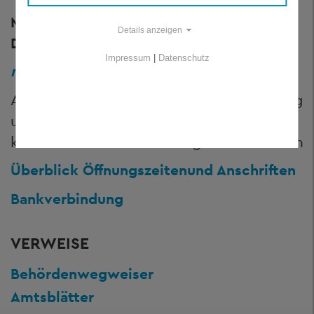
Montag bis Freitag:
8.00 bis 12.00 Uhr
Details anzeigen
Donnerstag:
13.00 bis 16.00 Uhr
Impressum
|
Datenschutz
nur nach telefonischer Vereinbarung!
Ausnahmen: Kfz-Zulassungsstellen Freyung
und Grafenau sowie Führerscheinstelle
kann auch ohne Termin aufgesucht werden
Überblick Öffnungszeiten
und Anschriften
Bankverbindung
VERWEISE
Behördenwegweiser
Amtsblätter