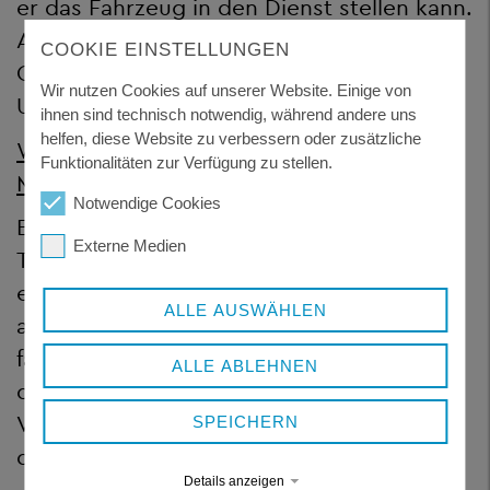
er das Fahrzeug in den Dienst stellen kann.
Auch dabei ist der zuständigen
COOKIE EINSTELLUNGEN
Genehmigungsbehörde unverzüglich der
Wir nutzen Cookies auf unserer Website. Einige von
Untersuchungsbericht vorzulegen.
ihnen sind technisch notwendig, während andere uns
helfen, diese Website zu verbessern oder zusätzliche
Wichtig für Taxi- und
Funktionalitäten zur Verfügung zu stellen.
Mietwagenunternehmer:
Notwendige Cookies
Erwirbt beispielsweise ein
Externe Medien
Taxiunternehmer ein Taxi gebraucht von
einem Wettbewerber, ist ebenfalls die
ALLE AUSWÄHLEN
außerordentliche Hauptuntersuchung
fällig, bevor er das Fahrzeug einsetzen
ALLE ABLEHNEN
darf. Das gilt sogar dann, wenn der
Verkäufer gerade eine HU hatte
SPEICHERN
durchführen lassen.
Details anzeigen