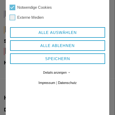
WIRTSCHAFT
Notwendige Cookies
VERWALTUNG
UND
Externe Medien
UND POLITIK
TOURISMUS
GESUNDHEIT
LEBEN
ALLE AUSWÄHLEN
UND
UND
SOZIALES
WOHNEN
ALLE ABLEHNEN
KUNST
UND
SPEICHERN
KULTUR
Details anzeigen
Impressum
|
Datenschutz
KONTAKT
Dienstgebäude Königsfeld