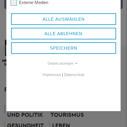
Ansprechpartner
Externe Medien
ALLE AUSWÄHLEN
ALLE ABLEHNEN
SPEICHERN
Details anzeigen
Impressum
|
Datenschutz
RESSORTS
WIRTSCHAFT
VERWALTUNG
UND
UND POLITIK
TOURISMUS
GESUNDHEIT
LEBEN