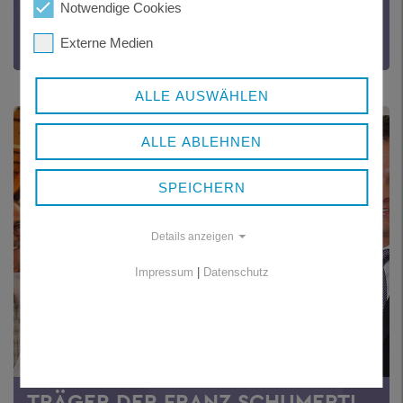
FRANZ SCHUMERTL MEDAILLE
Notwendige Cookies
des Landkreises Freyung-Grafenau
Externe Medien
ALLE AUSWÄHLEN
ALLE ABLEHNEN
SPEICHERN
Details anzeigen
Impressum
|
Datenschutz
TRÄGER DER FRANZ SCHUMERTL