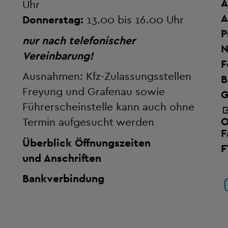
A
Uhr
A
Donnerstag:
13.00 bis 16.00 Uhr
P
nur nach telefonischer
N
Vereinbarung!
F
Ausnahmen: Kfz-Zulassungsstellen
B
Freyung und Grafenau sowie
G
Führerscheinstelle kann auch ohne
O
Termin aufgesucht werden
F
Überblick Öffnungszeiten
F
und Anschriften
Bankverbindung