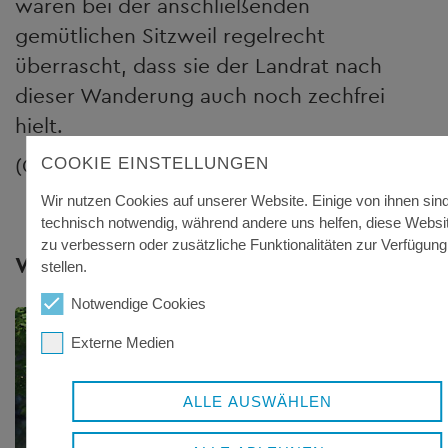
waren bei der anschließenden
gemütlichen Sitzweil regelrecht
überrascht, dass sie der Landrat nach
dieser Wanderung auch noch zechfrei
hielt.
(Quelle: PNP 23.06.2017)
COOKIE EINSTELLUNGEN
Wir nutzen Cookies auf unserer Website. Einige von ihnen sin
technisch notwendig, während andere uns helfen, diese Websi
zu verbessern oder zusätzliche Funktionalitäten zur Verfügung
Weitere Themen
stellen.
Notwendige Cookies
Externe Medien
ALLE AUSWÄHLEN