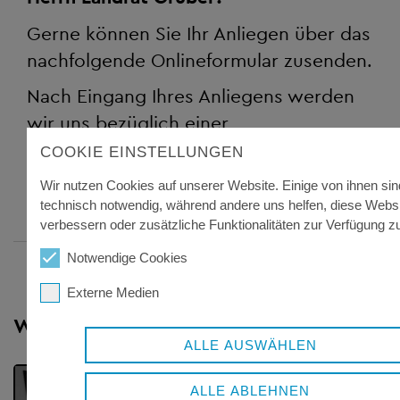
Gerne können Sie Ihr Anliegen über das
nachfolgende Onlineformular zusenden.
Nach Eingang Ihres Anliegens werden
wir uns bezüglich einer
Terminvereinbarung bei Ihnen melden.
COOKIE EINSTELLUNGEN
Zur Anfrage
(Link zum Onlineformular)
Wir nutzen Cookies auf unserer Website. Einige von ihnen sin
technisch notwendig, während andere uns helfen, diese Websi
verbessern oder zusätzliche Funktionalitäten zur Verfügung zu
Notwendige Cookies
Externe Medien
Weitere Themen
ALLE AUSWÄHLEN
ALLE ABLEHNEN