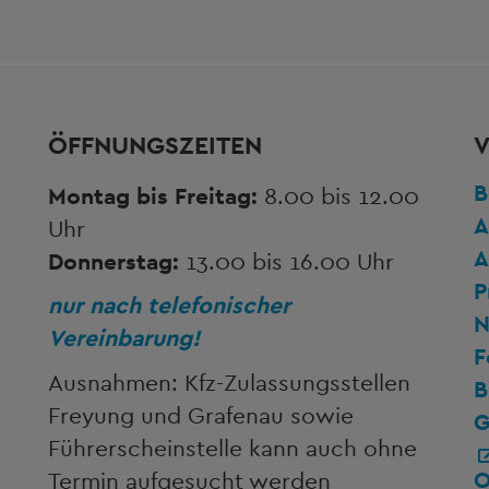
ÖFFNUNGSZEITEN
V
B
Montag bis Freitag:
8.00 bis 12.00
A
Uhr
A
Donnerstag:
13.00 bis 16.00 Uhr
P
nur nach telefonischer
N
Vereinbarung!
F
Ausnahmen: Kfz-Zulassungsstellen
B
Freyung und Grafenau sowie
G
Führerscheinstelle kann auch ohne
O
Termin aufgesucht werden