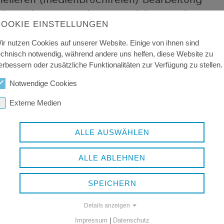
ogischen Vorteile von elektronischen
COOKIE EINSTELLUNGEN
ir nutzen Cookies auf unserer Website. Einige von ihnen sind
sche Digitalgesetz (BayDiG) und die
echnisch notwendig, während andere uns helfen, diese Website zu
iV) in Kraft getreten und ersetzen fortan
erbessern oder zusätzliche Funktionalitäten zur Verfügung zu stellen.
etz (BayEGovG) sowie die Bayerische E-
Notwendige Cookies
. Hauptsächlich Art. 18 BayDiG und § 8
Externe Medien
gen Vorgaben nahezu inhaltsgleich und
ung(en) zu unserer bisherigen sowie
ALLE AUSWÄHLEN
 was die Be- und Verarbeitung von
werte etc.) betrifft.
ALLE ABLEHNEN
SPEICHERN
Details anzeigen
Impressum
|
Datenschutz