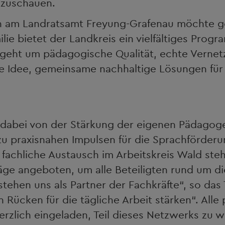
szuschauen.
n am Landratsamt Freyung-Grafenau möchte ge
ie bietet der Landkreis ein vielfältiges Progr
 geht um pädagogische Qualität, echte Verne
e Idee, gemeinsame nachhaltige Lösungen für di
s
dabei von der Stärkung der eigenen Pädagoge
 zu praxisnahen Impulsen für die Sprachförder
 fachliche Austausch im Arbeitskreis Wald ste
ge angeboten, um alle Beteiligten rund um d
stehen uns als Partner der Fachkräfte“, so d
 Rücken für die tägliche Arbeit stärken“. All
erzlich eingeladen, Teil dieses Netzwerks zu 