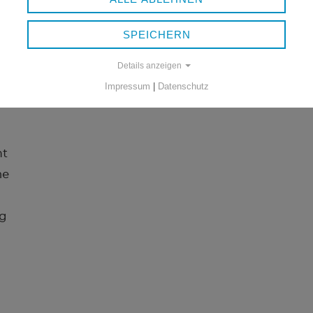
SPEICHERN
Details anzeigen
Impressum
|
Datenschutz
mt
he
g