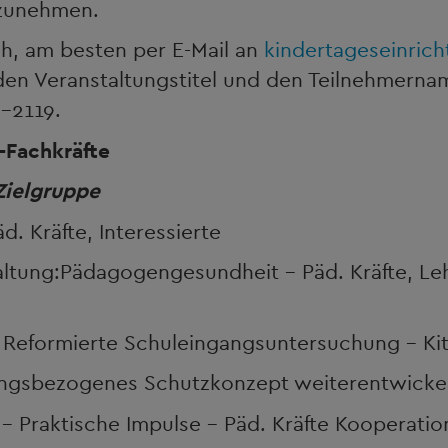
lzunehmen.
h, am besten per E-Mail an
kindertageseinric
den Veranstaltungstitel und den Teilnehmernam
-2119.
-Fachkräfte
Zielgruppe
d. Kräfte, Interessierte
ltung:Pädagogengesundheit - Päd. Kräfte, Le
 Reformierte Schuleingangsuntersuchung - Kita
tungsbezogenes Schutzkonzept weiterentwickel
– Praktische Impulse - Päd. Kräfte Kooperatio