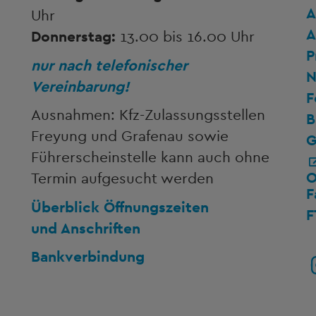
A
Uhr
A
Donnerstag:
13.00 bis 16.00 Uhr
P
nur nach telefonischer
N
Vereinbarung!
F
Ausnahmen: Kfz-Zulassungsstellen
B
Freyung und Grafenau sowie
G
Führerscheinstelle kann auch ohne
O
Termin aufgesucht werden
F
Überblick Öffnungszeiten
F
und Anschriften
Bankverbindung