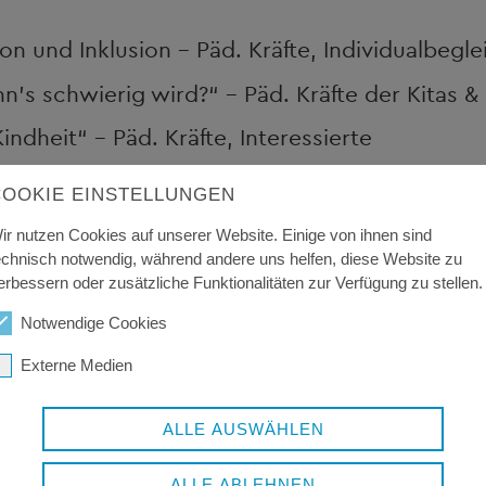
ion und Inklusion - Päd. Kräfte, Individualbegl
’s schwierig wird?“ - Päd. Kräfte der Kitas & 
ndheit“ - Päd. Kräfte, Interessierte
usfordernde Verhaltensauffälligkeiten – Profe
COOKIE EINSTELLUNGEN
ische Kräfte, Kita-Leitungen, Schutzbeauftragt
ir nutzen Cookies auf unserer Website. Einige von ihnen sind
echnisch notwendig, während andere uns helfen, diese Website zu
erbessern oder zusätzliche Funktionalitäten zur Verfügung zu stellen.
Notwendige Cookies
Externe Medien
ALLE AUSWÄHLEN
ALLE ABLEHNEN