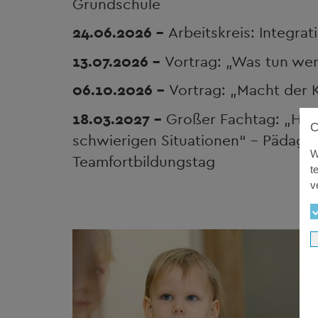
Grundschule
24.06.2026 -
Arbeitskreis: Integrat
13.07.2026 -
Vortrag: „Was tun wenn
06.10.2026 -
Vortrag: „Macht der Ki
18.03.2027 -
Großer Fachtag: „Hera
schwierigen Situationen“ - Pädagog
W
Teamfortbildungstag
t
v