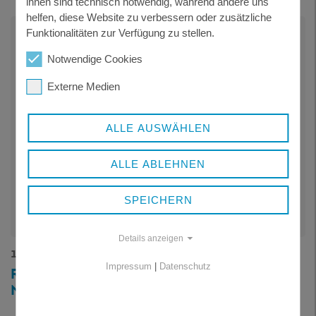
ihnen sind technisch notwendig, während andere uns
helfen, diese Website zu verbessern oder zusätzliche
Funktionalitäten zur Verfügung zu stellen.
Notwendige Cookies
Externe Medien
ALLE AUSWÄHLEN
ALLE ABLEHNEN
SPEICHERN
Details anzeigen
14.07.2026
Impressum
|
Datenschutz
REGIONALE KOORDINIERUNGSSTELLE
NIEDERBAYERN BESETZT