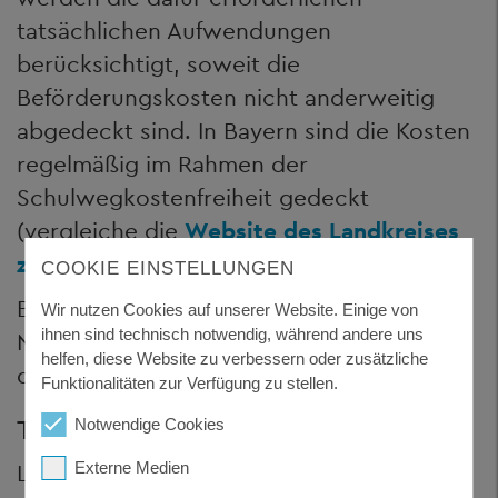
tatsächlichen Aufwendungen
berücksichtigt, soweit die
Beförderungskosten nicht anderweitig
abgedeckt sind. In Bayern sind die Kosten
regelmäßig im Rahmen der
Schulwegkostenfreiheit gedeckt
(vergleiche die
Website des Landkreises
zur Schülerbeförderung
).
COOKIE EINSTELLUNGEN
Benötigte Unterlagen: Erklärung und
Wir nutzen Cookies auf unserer Website. Einige von
ihnen sind technisch notwendig, während andere uns
Nachweise, warum Schulwegkosten
helfen, diese Website zu verbessern oder zusätzliche
dennoch entstehen
Funktionalitäten zur Verfügung zu stellen.
TEILHABELEISTUNGEN
Notwendige Cookies
Leistungsberechtigt sind Kinder und
Externe Medien