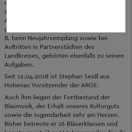
der Blasmusik" im Landkreis beteiligt,
sondern auch die verantwortungsvolle
Aufgabe der Jugendarbeit war ihm ein
großes Anliegen. Musikalische Beiträge, z.
B. beim Neujahrsempfang sowie bei
Auftritten in Partnerstädten des
Landkreises, gehörten ebenfalls zu seinen
Aufgaben.
Seit 12.04.2018 ist Stephan Seidl aus
Hohenau Vorsitzender der ARGE.
Auch ihm liegen der Fortbestand der
Blasmusik, der Erhalt unseres Kulturguts
sowie die Jugendarbeit sehr am Herzen.
Bisher betreute er 16 Bläserklassen und