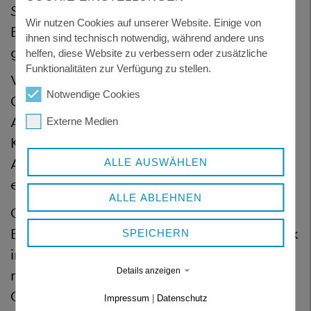
Steig durch ca. 150 Musiker der
Wir nutzen Cookies auf unserer Website. Einige von
Blaskapellen des Landkreises erstmals
ihnen sind technisch notwendig, während andere uns
gespielt.
helfen, diese Website zu verbessern oder zusätzliche
Funktionalitäten zur Verfügung zu stellen.
Von 01.03.2013 bis 11.04.2018 war Klaus
Notwendige Cookies
Greiner aus Annathal Vorsitzender der
ARGE. Er bleibt dem Gremium für die
Externe Medien
Kassenverwaltung und alle finanziellen
Angelegenheiten jedoch weiterhin
ALLE AUSWÄHLEN
erhalten.
ALLE ABLEHNEN
Greiner setzte sich stets mit großem
Engagement für die Belange der Blasmusik
SPEICHERN
im Landkreis Freyung-Grafenau ein. Er war
nicht nur federführend an der Spitze des
Details anzeigen
Organisationsteams anlässlich des "Tags
Impressum
|
Datenschutz