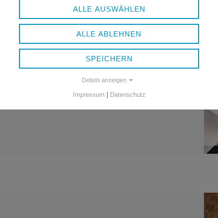
ALLE AUSWÄHLEN
ALLE ABLEHNEN
SPEICHERN
ellenausschreibung gefunden, aber
Details anzeigen
unft bei uns am Landratsamt Freyung-
Impressum
|
Datenschutz
n Sie sich gerne initiativ.