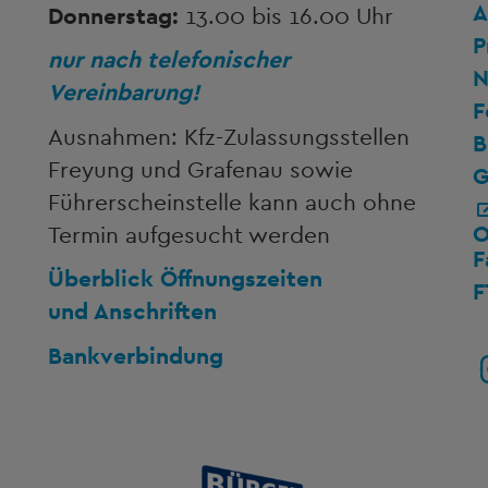
A
Donnerstag:
13.00 bis 16.00 Uhr
P
nur nach telefonischer
N
Vereinbarung!
F
Ausnahmen: Kfz-Zulassungsstellen
B
Freyung und Grafenau sowie
G
Führerscheinstelle kann auch ohne
O
Termin aufgesucht werden
F
Überblick Öffnungszeiten
F
und Anschriften
Bankverbindung