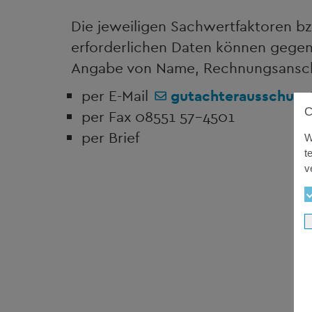
Die jeweiligen Sachwertfaktoren bz
erforderlichen Daten können gege
Angabe von Name, Rechnungsanschrif
per E-Mail
gutachterausschuss
per Fax 08551 57-4501
per Brief
W
t
v