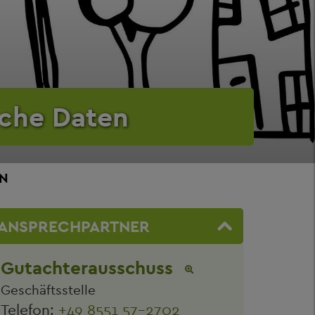
iche Daten
N
ANSPRECHPARTNER
Gutachterausschuss
Geschäftsstelle
Telefon:
+49 8551 57-2702